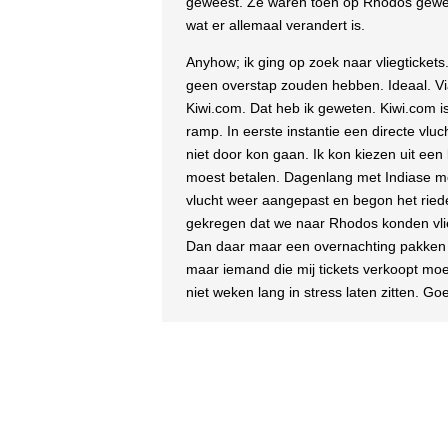
geweest. Ze waren toen op Rhodos gewees
wat er allemaal verandert is.
Anyhow; ik ging op zoek naar vliegtickets
geen overstap zouden hebben. Ideaal. Vi
Kiwi.com. Dat heb ik geweten. Kiwi.com is
ramp. In eerste instantie een directe vlu
niet door kon gaan. Ik kon kiezen uit een l
moest betalen. Dagenlang met Indiase m
vlucht weer aangepast en begon het riedel
gekregen dat we naar Rhodos konden vlie
Dan daar maar een overnachting pakken en
maar iemand die mij tickets verkoopt moe
niet weken lang in stress laten zitten. G