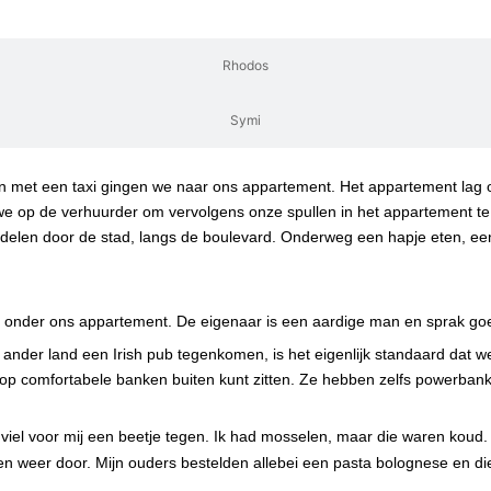
Thessaloniki
Rhodos
Symi
n met een taxi gingen we naar ons appartement. Het appartement lag o
 we op de verhuurder om vervolgens onze spullen in het appartement te
delen door de stad, langs de boulevard. Onderweg een hapje eten, een
ies onder ons appartement. De eigenaar is een aardige man en sprak go
n ander land een Irish pub tegenkomen, is het eigenlijk standaard dat 
 op comfortabele banken buiten kunt zitten. Ze hebben zelfs powerbanks
n viel voor mij een beetje tegen. Ik had mosselen, maar die waren koud
en weer door. Mijn ouders bestelden allebei een pasta bolognese en di