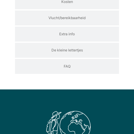
Kosten
Vlucht/bereikbaarheid
Extra info
De kleine lettertjes
FAQ