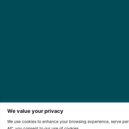
We value your privacy
We use cookies to enhance your browsing experience, serve perso
All", you consent to our use of cookies.
© Copy