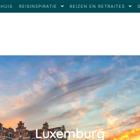
THUIS
REISINSPIRATIE
REIZEN EN RETRAITES
Luxemburg