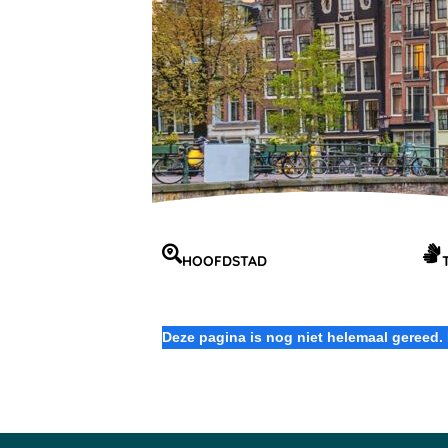
HOOFDSTAD
Deze pagina is nog niet helemaal gereed. 